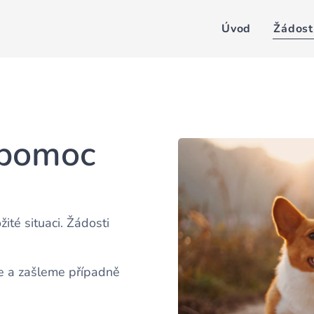
Úvod
Žádost
 pomoc
ité situaci. Žádosti
me a zašleme případně