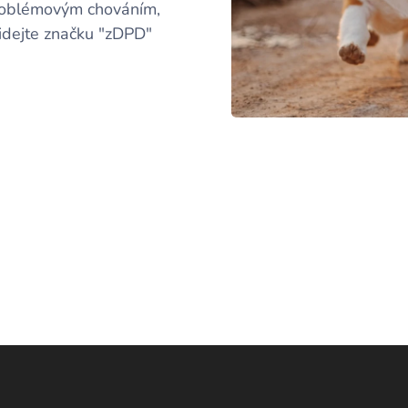
problémovým chováním,
idejte značku "zDPD"