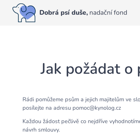
Dobrá psí duše,
nadační fond
Jak požádat o
Rádi pomůžeme psům a jejich majitelům ve slož
posílejte na adresu pomoc@kynolog.cz
Každou žádost pečlivě co nejdříve vyhodnotí
návrh smlouvy.